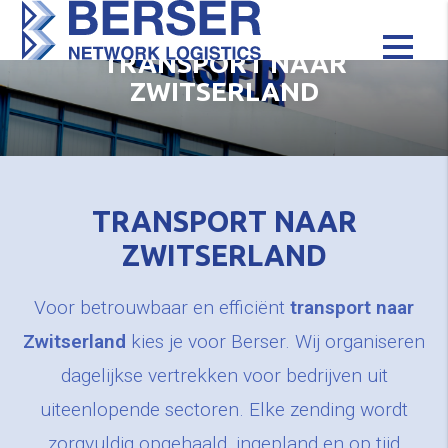
TRANSPORT NAAR
ZWITSERLAND
TRANSPORT NAAR
ZWITSERLAND
Voor betrouwbaar en efficiënt
transport naar
Zwitserland
kies je voor Berser. Wij organiseren
dagelijkse vertrekken voor bedrijven uit
uiteenlopende sectoren. Elke zending wordt
zorgvuldig opgehaald, ingepland en op tijd