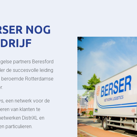
RSER NOG
DRIJF
ngelse partners Beresford
er de succesvolle leiding
 de beroemde Rotterdamse
r.
ys, een netwerk voor de
eren van klanten te
netwerken DistriXL en
n particulieren.