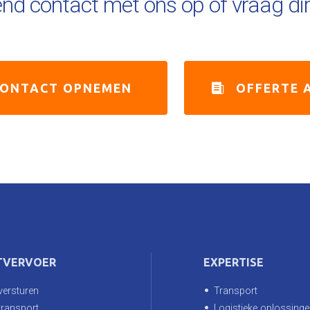
end contact met ons op of vraag dir
ONTACT OPNEMEN
OFFERTE 
TVERVOER
EXPERTISE
 versturen
Transport
 transport
Logistieke oplossinge