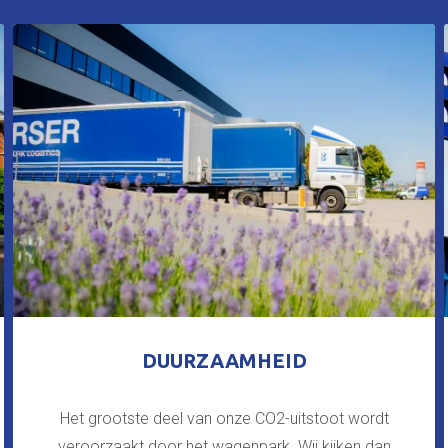
DUURZAAMHEID
Het grootste deel van onze CO2-uitstoot wordt
veroorzaakt door het wagenpark. Wij kijken dan