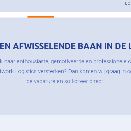
Werken bij Berser
LO
Over ons
HOME
OVER ONS
PALLETVERVOER
EXPER
EEN AFWISSELENDE BAAN IN DE 
oek naar enthousiaste, gemotiveerde en professionele ch
work Logistics versterken? Dan komen wij graag in co
de vacature en solliciteer direct.