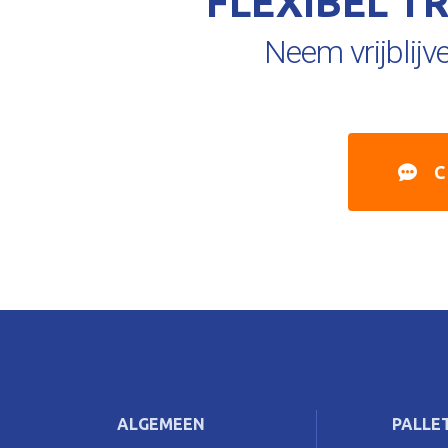
FLEXIBEL T
Neem vrijblijv
C
ALGEMEEN
PALLE