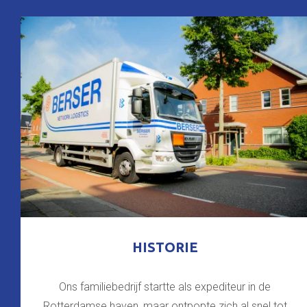
HISTORIE
Ons familiebedrijf startte als expediteur in de
Rotterdamse haven, maar ontpopte zich al snel tot